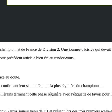
championnat de France de Division 2. Une journée décisive qui devait f
otre précédent article a bien été au rendez-vous.
ace au doute.
, confirmant leur statut d’équipe la plus régulière du championnat.
iérains terminent cette phase régulière avec l’étiquette de favori pour 
hony Garcia, joueur venu de D1 et présent lors des trois premiers week-e